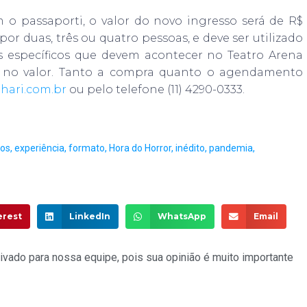
 o passaporti, o valor do novo ingresso será de R$
or duas, três ou quatro pessoas, e deve ser utilizado
s específicos que devem acontecer no Teatro Arena
s no valor. Tanto a compra quanto o agendamento
hari.com.br
ou pelo telefone (11) 4290-0333.
tos
,
experiência
,
formato
,
Hora do Horror
,
inédito
,
pandemia
,
erest
LinkedIn
WhatsApp
Email
ivado para nossa equipe, pois sua opinião é muito importante