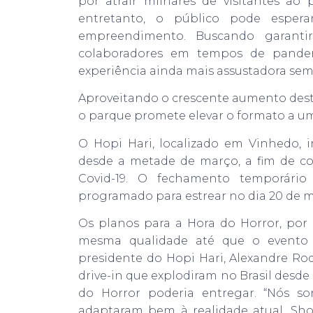
por atrair milhares de visitantes ao
entretanto, o público pode espe
empreendimento. Buscando garanti
colaboradores em tempos de pandemi
experiência ainda mais assustadora sem q
Aproveitando o crescente aumento dest
o parque promete elevar o formato a um
O Hopi Hari, localizado em Vinhedo, i
desde a metade de março, a fim de co
Covid-19. O fechamento temporário
programado para estrear no dia 20 de m
Os planos para a Hora do Horror, por
mesma qualidade até que o evento p
presidente do Hopi Hari, Alexandre Rod
drive-in que explodiram no Brasil desde
do Horror poderia entregar. “Nós s
adaptaram bem à realidade atual. Sho