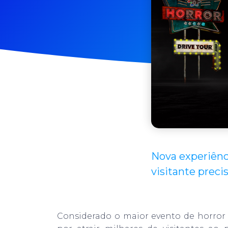
Nova experiênc
visitante precis
Considerado o maior evento de horror 