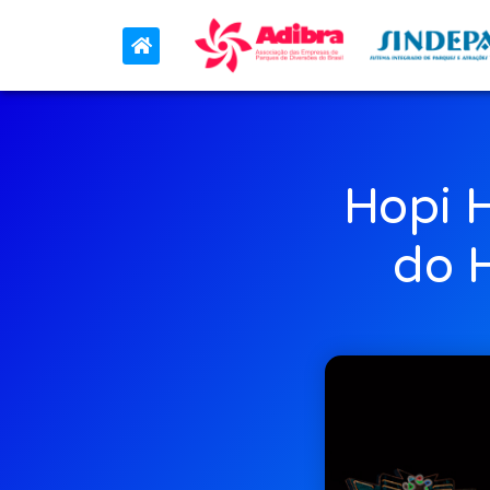
Hopi H
do 