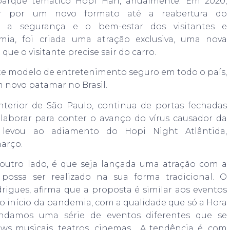
 parque temático Hopi Hari, anualmente. Em 2020,
rar por um novo formato até a reabertura do
r a segurança e o bem-estar dos visitantes e
a, foi criada uma atração exclusiva, uma nova
ue o visitante precise sair do carro.
e modelo de entretenimento seguro em todo o país,
 novo patamar no Brasil.
nterior de São Paulo, continua de portas fechadas
laborar para conter o avanço do vírus causador da
 levou ao adiamento do Hopi Night Atlântida,
arço.
 outro lado, é que seja lançada uma atração com a
ossa ser realizado na sua forma tradicional. O
rigues, afirma que a proposta é similar aos eventos
 o início da pandemia, com a qualidade que só a Hora
ondamos uma série de eventos diferentes que se
ws musicais, teatros, cinemas… A tendência é, com