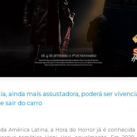
ia, ainda mais assustadora, poderá ser vivenc
e sair do carro
da América Latina, a Hora do Horror já é conhecida