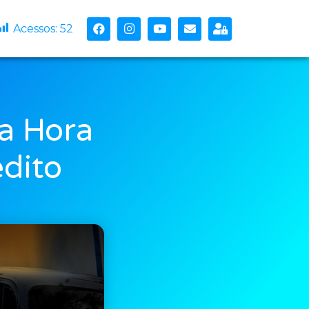
Acessos:
52
da Hora
dito