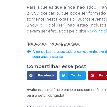
Para aqueles que ainda não adquiriram
249,90 por carro, que pode ser formado p
somente nesta ocasião. Outros evento
Show di Hopi Hari não estão incluso
devem ser efetuados pelo site
www.hopi
Palavras relacionadas
América Latina
,
assustadora
,
carro
,
evento
,
even
segurança
,
visitante
Compartilhar esse post
Facebook
Twitter
Pint
Avalie essa matéria e envie o seu comentário pr
para o setor, obrigado!