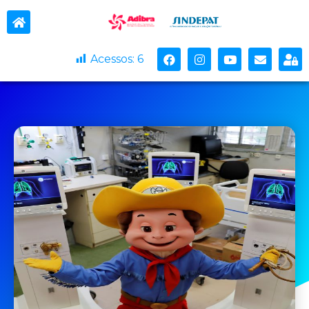
Beto Carrero World doa
respiradores
Mara Morgado
13 abril, 2021
Acessos:
6